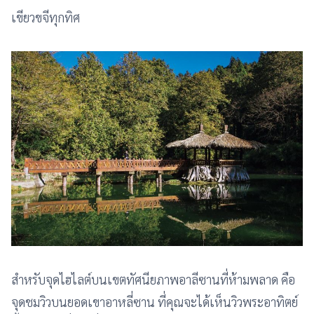
เขียวขจีทุกทิศ
สำหรับจุดไฮไลต์บนเขตทัศนียภาพอาลีซานที่ห้ามพลาด คือ
จุดชมวิวบนยอดเขาอาหลี่ซาน ที่คุณจะได้เห็นวิวพระอาทิตย์