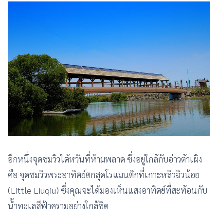
อีกหนึ่งจุดชมวิวไต้หวันที่ห้ามพลาด ซึ่งอยู่ใกล้กับอ่าวต้าเผิง
คือ จุดชมวิวพระอาทิตย์ตกสุดโรแมนติกที่เกาะหลิวฉิวน้อย
(Little Liuqiu) ซึ่งคุณจะได้มองเห็นแสงอาทิตย์ที่สะท้อนกับ
น้ำทะเลสีฟ้าครามอย่างใกล้ชิด