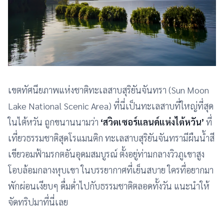
เขตทัศนียภาพแห่งชาติทะเลสาบสุริยันจันทรา (Sun Moon
Lake National Scenic Area) ที่นี่เป็นทะเลสาบที่ใหญ่ที่สุด
ในไต้หวัน ถูกขนานนามว่า
‘สวิตเซอร์แลนด์แห่งไต้หวัน’
ที่
เที่ยวธรรมชาติสุดโรแมนติก ทะเลสาบสุริยันจันทรามีผืนน้ำสี
เขียวอมฟ้ามรกตอันอุดมสมบูรณ์ ตั้งอยู่ท่ามกลางวิวภูเขาสูง
โอบล้อมกลางหุบเขา ในบรรยากาศที่เย็นสบาย ใครที่อยากมา
พักผ่อนเงียบๆ ดื่มด่ำไปกับธรรมชาติตลอดทั้งวัน แนะนำให้
จัดทริปมาที่นี่เลย