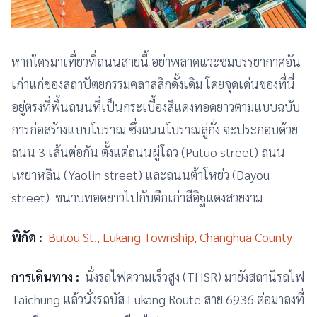
หากใครมาเที่ยวที่ถนนสายนี้ อย่าพลาดแวะชมบรรยากาศอัน
เก่าแก่ของสถาปัตยกรรมคลาสสิกดั้งเดิม โดยจุดเด่นของที่นี่
อยู่ตรงที่พื้นถนนที่เป็นกระเบื้องสีแดงทอดยาวตามแบบฉบับ
การก่อสร้างแบบโบราณ ซึ่งถนนโบราณลู่กั่ง จะประกอบด้วย
ถนน 3 เส้นต่อกัน ตั้งแต่ถนนผู่โถว (Putuo street) ถนน
เหยาหลิน (Yaolin street) และถนนต้าโหย่ว (Dayou
street) ขนาบทอดยาวไปกับตึกเก่าสีอิฐแดงสวยงาม
พิกัด :
Butou St., Lukang Township, Changhua County
การเดินทาง :
นั่งรถไฟความเร็วสูง (THSR) มายังสถานีรถไฟ
Taichung แล้วนั่งรถบัส Lukang Route สาย 6936 ต่อมาลงที่