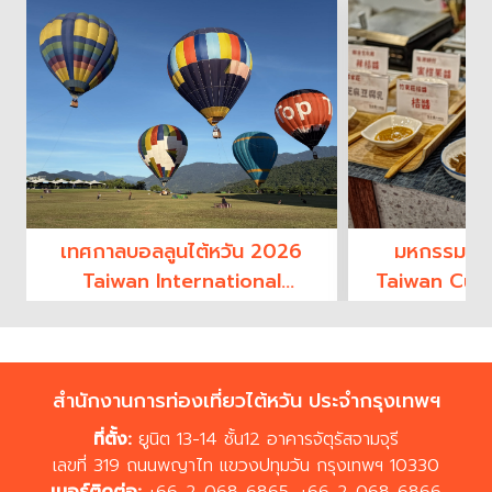
เทศกาลบอลลูนไต้หวัน 2026
มหกรรมอาห
Taiwan International
Taiwan Culi
Balloon Festival
2
สำนักงานการท่องเที่ยวไต้หวัน ประจำกรุงเทพฯ
ที่ตั้ง:
ยูนิต 13-14 ชั้น12 อาคารจัตุรัสจามจุรี
เลขที่ 319 ถนนพญาไท แขวงปทุมวัน กรุงเทพฯ 10330