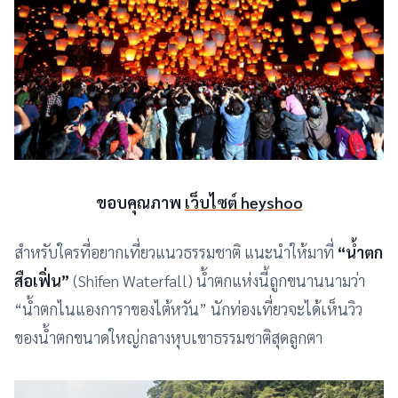
ขอบคุณภาพ
เว็บไซต์ heyshoo
สำหรับใครที่อยากเที่ยวแนวธรรมชาติ แนะนำให้มาที่
“น้ำตก
สือเฟิ่น”
(Shifen Waterfall) น้ำตกแห่งนี้ถูกขนานนามว่า
“น้ำตกไนแองการาของไต้หวัน” นักท่องเที่ยวจะได้เห็นวิว
ของน้ำตกขนาดใหญ่กลางหุบเขาธรรมชาติสุดลูกตา