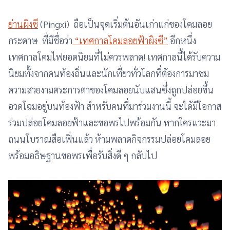
ย่านผิงซี
(Pingxi) ถือเป็นจุดเริ่มต้นอันเก่าแก่ของโคมลอย
กระดาษ ที่มีชื่อว่า
“เทศกาลโคมลอยฟ้าผิงซี”
อีกหนึ่ง
เทศกาลโคมไฟยอดนิยมที่ไม่ควรพลาด! เทศกาลนี้ได้รับความ
นิยมทั้งจากคนท้องถิ่นและนักเที่ยวทั่วโลกที่ต้องการมาชม
ความสวยงามตระการตาของโคมลอยนับแสนซึ่งถูกปล่อยขึ้น
อวดโฉมอยู่บนท้องฟ้า สำหรับคนที่มาร่วมงานนี้ จะได้มีโอกาส
ร่วมปล่อยโคมลอยฟ้าและขอพรไปพร้อมกัน หากใครแวะมา
ถนนโบราณสือเฟิ่นแล้ว ห้ามพลาดกิจกรรมปล่อยโคมลอย
พร้อมอธิษฐานขอพรเพื่อรับสิ่งดี ๆ กลับไป