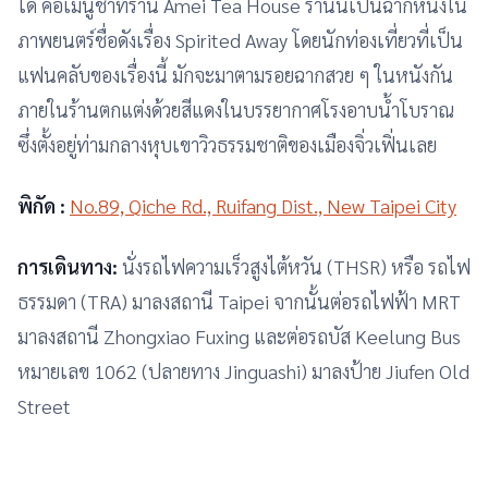
ได้ คือเมนูชาที่ร้าน Amei Tea House ร้านนี้เป็นฉากหนึ่งใน
ภาพยนตร์ชื่อดังเรื่อง Spirited Away โดยนักท่องเที่ยวที่เป็น
แฟนคลับของเรื่องนี้ มักจะมาตามรอยฉากสวย ๆ ในหนังกัน
ภายในร้านตกแต่งด้วยสีแดงในบรรยากาศโรงอาบน้ำโบราณ
ซึ่งตั้งอยู่ท่ามกลางหุบเขาวิวธรรมชาติของเมืองจิ่วเฟิ่นเลย
พิกัด :
No.89, Qiche Rd., Ruifang Dist., New Taipei City
การเดินทาง:
นั่งรถไฟความเร็วสูงไต้หวัน (THSR) หรือ รถไฟ
ธรรมดา (TRA) มาลงสถานี Taipei จากนั้นต่อรถไฟฟ้า MRT
มาลงสถานี Zhongxiao Fuxing และต่อรถบัส Keelung Bus
หมายเลข 1062 (ปลายทาง Jinguashi) มาลงป้าย Jiufen Old
Street