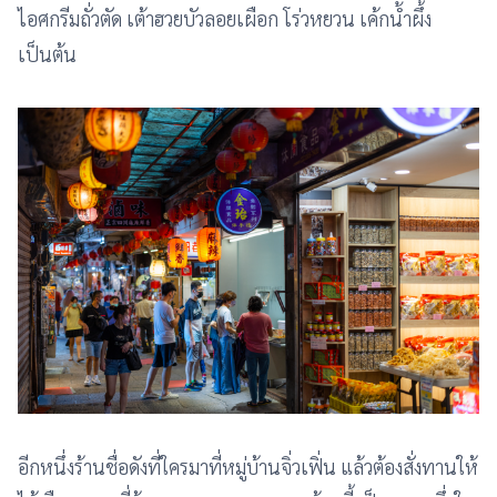
ไอศกรีมถั่วตัด เต้าฮวยบัวลอยเผือก โร่วหยวน เค้กน้ำผึ้ง
เป็นต้น
อีกหนึ่งร้านชื่อดังที่ใครมาที่หมู่บ้านจิ่วเฟิ่น แล้วต้องสั่งทานให้