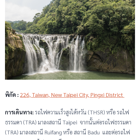
พิกัด :
226, Taiwan, New Taipei City, Pingxi District
การเดินทาง:
รถไฟความเร็วสูงไต้หวัน (THSR) หรือ รถไฟ
ธรรมดา (TRA) มาลงสถานี Taipei จากนั้นต่อรถไฟธรรมดา
(TRA) มาลงสถานี Ruifang หรือ สถานี Badu และต่อรถไฟ