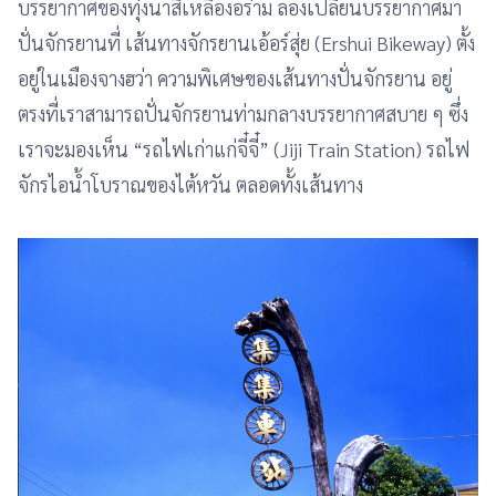
บรรยากาศของทุ่งนาสีเหลืองอร่าม ลองเปลี่ยนบรรยากาศมา
ปั่นจักรยานที่ เส้นทางจักรยานเอ้อร์สุ่ย (Ershui Bikeway) ตั้ง
อยู่ในเมืองจางฮว่า ความพิเศษของเส้นทางปั่นจักรยาน อยู่
ตรงที่เราสามารถปั่นจักรยานท่ามกลางบรรยากาศสบาย ๆ ซึ่ง
เราจะมองเห็น “รถไฟเก่าแก่จี๋จี๋” (Jiji Train Station) รถไฟ
จักรไอน้ำโบราณของไต้หวัน ตลอดทั้งเส้นทาง