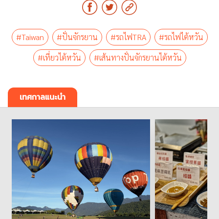
#Taiwan
#ปั่นจักรยาน
#รถไฟTRA
#รถไฟไต้หวัน
#เที่ยวไต้หวัน
#เส้นทางปั่นจักรยานไต้หวัน
เทศกาลแนะนำ