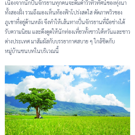
เนื่องจากนักปั่นจักรยานทุกคนจะดื่มด่ำวิวทิวทัศน์ของทุ่งนา
ทั้งสองฝั่ง รวมถึงมองเห็นท้องฟ้าโปร่งสดใส ตัดภาพวิวของ
ภูเขาที่อยู่ด้านหลัง จึงทำให้เส้นทางปั่นจักรยานที่ฉือช่างได้
รับความนิยม และดึงดูดให้นักท่องเที่ยวทั้งชาวไต้หวันและชาว
ต่างประเทศ มาสัมผัสกับบรรยากาศสบาย ๆ ใกล้ชิดกับ
หมู่บ้านชนบทในบริเวณนี้