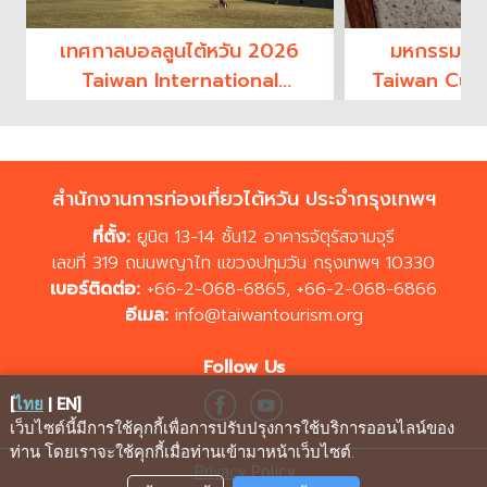
เทศกาลบอลลูนไต้หวัน 2026
มหกรรมอาห
Taiwan International
Taiwan Culi
Balloon Festival
2
สำนักงานการท่องเที่ยวไต้หวัน ประจำกรุงเทพฯ
ที่ตั้ง:
ยูนิต 13-14 ชั้น12 อาคารจัตุรัสจามจุรี
เลขที่ 319 ถนนพญาไท แขวงปทุมวัน กรุงเทพฯ 10330
เบอร์ติดต่อ:
+66-2-068-6865
,
+66-2-068-6866
อีเมล:
info@taiwantourism.org
Follow Us
[
ไทย
|
EN
]
เว็บไซต์นี้มีการใช้คุกกี้เพื่อการปรับปรุงการใช้บริการออนไลน์ของ
ท่าน โดยเราจะใช้คุกกี้เมื่อท่านเข้ามาหน้าเว็บไซต์
.
Privacy Policy