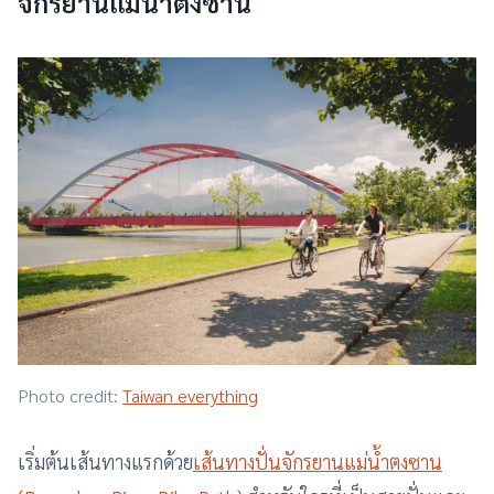
จักรยานแม่น้ำตงซาน
Photo credit:
Taiwan everything
เริ่มต้นเส้นทางแรกด้วย
เส้นทางปั่นจักรยานแม่น้ำตงซาน