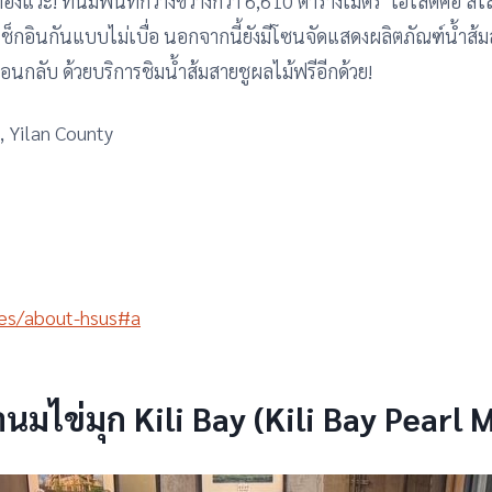
าต้องแวะ! ที่นี่มีพื้นที่กว้างขวางกว่า 6,610 ตารางเมตร ไฮไลต์คือ ส
ด้เช็กอินกันแบบไม่เบื่อ นอกจากนี้ยังมีโซนจัดแสดงผลิตภัณฑ์น้ำส
อนกลับ ด้วยบริการชิมน้ำส้มสายชูผลไม้ฟรีอีกด้วย!
p, Yilan County
es/about-hsus#a
มไข่มุก Kili Bay (Kili Bay Pearl 