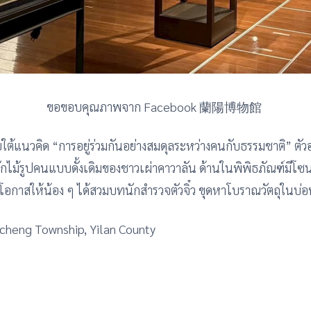
ขอขอบคุณภาพจาก Facebook 蘭陽博物館
ยใต้แนวคิด “การอยู่ร่วมกันอย่างสมดุลระหว่างคนกับธรรมชาติ” ต
กไม้รูปคนแบบดั้งเดิมของชาวเผ่าคาวาลัน ด้านในพิพิธภัณฑ์มีโซน
ดโอกาสให้น้อง ๆ ได้สวมบทนักสำรวจตัวจิ๋ว ขุดหาโบราณวัตถุในบ่อ
Toucheng Township, Yilan County