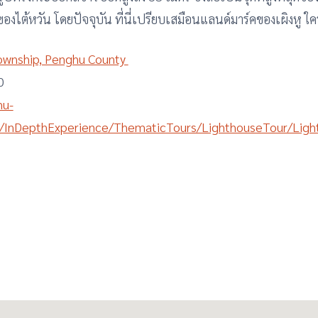
กของไต้หวัน โดยปัจจุบัน ที่นี่เปรียบเสมือนแลนด์มาร์คของเผิงหู ใ
ownship, Penghu County
0
hu-
sh/InDepthExperience/ThematicTours/LighthouseTour/Ligh