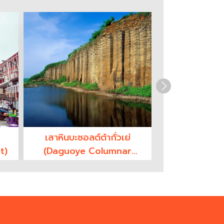
เสาหินบะซอลต์ต้ากั่วเย่
หมู่บ้านประวัติ
t)
(Daguoye Columnar
น (Erkan H
Basalt)
Hou