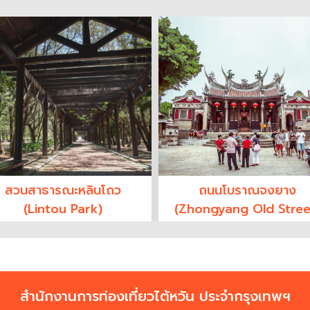
สวนสาธารณะหลินโถว
ถนนโบราณจงยาง
(Lintou Park)
(Zhongyang Old Stree
สำนักงานการท่องเที่ยวไต้หวัน ประจำกรุงเทพฯ