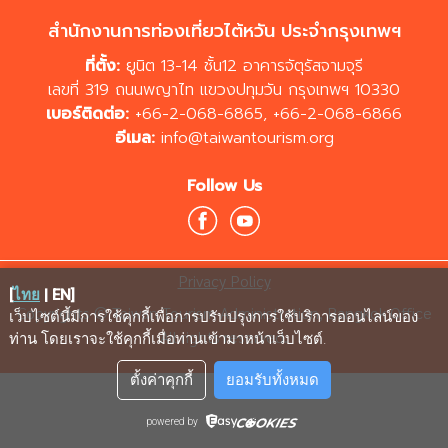
สำนักงานการท่องเที่ยวไต้หวัน ประจำกรุงเทพฯ
ที่ตั้ง:
ยูนิต 13-14 ชั้น12 อาคารจัตุรัสจามจุรี
เลขที่ 319 ถนนพญาไท แขวงปทุมวัน กรุงเทพฯ 10330
เบอร์ติดต่อ:
+66-2-068-6865
,
+66-2-068-6866
อีเมล:
info@taiwantourism.org
Follow Us
Privacy Policy
[
ไทย
|
EN
]
Copyrights © Taiwan Tourism Administration, Bangkok Office
เว็บไซต์นี้มีการใช้คุกกี้เพื่อการปรับปรุงการใช้บริการออนไลน์ของ
All rights reserved.
ท่าน โดยเราจะใช้คุกกี้เมื่อท่านเข้ามาหน้าเว็บไซต์
.
ตั้งค่าคุกกี้
ยอมรับทั้งหมด
powered by