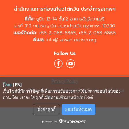
สำนักงานการท่องเที่ยวไต้หวัน ประจำกรุงเทพฯ
ที่ตั้ง:
ยูนิต 13-14 ชั้น12 อาคารจัตุรัสจามจุรี
เลขที่ 319 ถนนพญาไท แขวงปทุมวัน กรุงเทพฯ 10330
เบอร์ติดต่อ:
+66-2-068-6865
,
+66-2-068-6866
อีเมล:
info@taiwantourism.org
Follow Us
Privacy Policy
[
ไทย
|
EN
]
Copyrights © Taiwan Tourism Administration, Bangkok Office
เว็บไซต์นี้มีการใช้คุกกี้เพื่อการปรับปรุงการใช้บริการออนไลน์ของ
All rights reserved.
ท่าน โดยเราจะใช้คุกกี้เมื่อท่านเข้ามาหน้าเว็บไซต์
.
ตั้งค่าคุกกี้
ยอมรับทั้งหมด
powered by