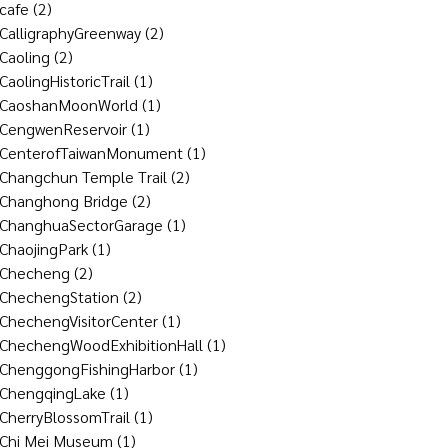
cafe
(2)
CalligraphyGreenway
(2)
Caoling
(2)
CaolingHistoricTrail
(1)
CaoshanMoonWorld
(1)
CengwenReservoir
(1)
CenterofTaiwanMonument
(1)
Changchun Temple Trail
(2)
Changhong Bridge
(2)
ChanghuaSectorGarage
(1)
ChaojingPark
(1)
Checheng
(2)
ChechengStation
(2)
ChechengVisitorCenter
(1)
ChechengWoodExhibitionHall
(1)
ChenggongFishingHarbor
(1)
ChengqingLake
(1)
CherryBlossomTrail
(1)
Chi Mei Museum
(1)