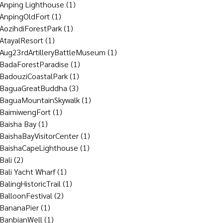
Anping Lighthouse
(1)
AnpingOldFort
(1)
AozihdiForestPark
(1)
AtayalResort
(1)
Aug23rdArtilleryBattleMuseum
(1)
BadaForestParadise
(1)
BadouziCoastalPark
(1)
BaguaGreatBuddha
(3)
BaguaMountainSkywalk
(1)
BaimiwengFort
(1)
Baisha Bay
(1)
BaishaBayVisitorCenter
(1)
BaishaCapeLighthouse
(1)
Bali
(2)
Bali Yacht Wharf
(1)
BalingHistoricTrail
(1)
BalloonFestival
(2)
BananaPier
(1)
BanbianWell
(1)