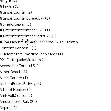
#night
(1)
#Taiwan
(1)
#taiwantourism
(2)
#taiwantourismbureaubkk
(3)
#timefortaiwan
(3)
#TWcontentcontest2021
(1)
#TWcontentcontest2nd2021
(1)
#ประกาศรายชื่อผู้โชคดีจากกิจกรรม“2021 Taiwan
Content Contest”
(1)
17KilometersCoastlineScenicArea
(1)
921EarthquakeMuseum
(1)
Accessible Tours
(151)
AimenBeach
(1)
AlicesGarden
(1)
AlishanForestRailway
(4)
Altar of Heaven
(1)
AmisFolkCenter
(2)
Amusement Park
(20)
Anping
(1)