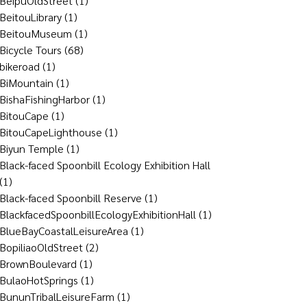
BeipuOldStreet
(1)
BeitouLibrary
(1)
BeitouMuseum
(1)
Bicycle Tours
(68)
bikeroad
(1)
BiMountain
(1)
BishaFishingHarbor
(1)
BitouCape
(1)
BitouCapeLighthouse
(1)
Biyun Temple
(1)
Black-faced Spoonbill Ecology Exhibition Hall
(1)
Black-faced Spoonbill Reserve
(1)
BlackfacedSpoonbillEcologyExhibitionHall
(1)
BlueBayCoastalLeisureArea
(1)
BopiliaoOldStreet
(2)
BrownBoulevard
(1)
BulaoHotSprings
(1)
BununTribalLeisureFarm
(1)