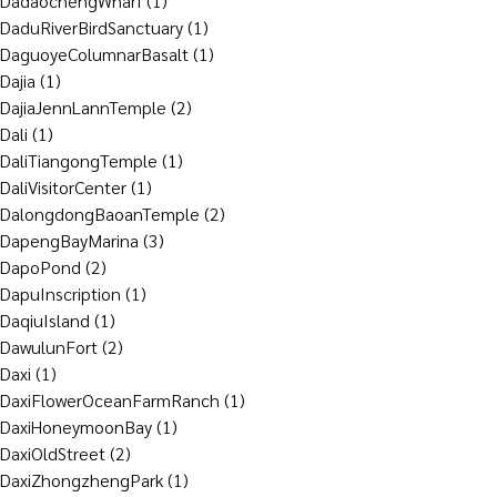
DadaochengWharf
(1)
DaduRiverBirdSanctuary
(1)
DaguoyeColumnarBasalt
(1)
Dajia
(1)
DajiaJennLannTemple
(2)
Dali
(1)
DaliTiangongTemple
(1)
DaliVisitorCenter
(1)
DalongdongBaoanTemple
(2)
DapengBayMarina
(3)
DapoPond
(2)
DapuInscription
(1)
DaqiuIsland
(1)
DawulunFort
(2)
Daxi
(1)
DaxiFlowerOceanFarmRanch
(1)
DaxiHoneymoonBay
(1)
DaxiOldStreet
(2)
DaxiZhongzhengPark
(1)