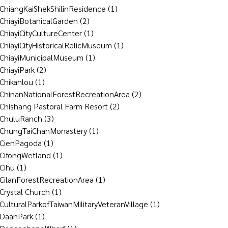
ChiangKaiShekShilinResidence
(1)
ChiayiBotanicalGarden
(2)
ChiayiCityCultureCenter
(1)
ChiayiCityHistoricalRelicMuseum
(1)
ChiayiMunicipalMuseum
(1)
ChiayiPark
(2)
Chikanlou
(1)
ChinanNationalForestRecreationArea
(2)
Chishang Pastoral Farm Resort
(2)
ChuluRanch
(3)
ChungTaiChanMonastery
(1)
CienPagoda
(1)
CifongWetland
(1)
Cihu
(1)
CilanForestRecreationArea
(1)
Crystal Church
(1)
CulturalParkofTaiwanMilitaryVeteranVillage
(1)
DaanPark
(1)