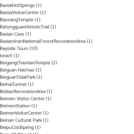
BaolaiHotSprings
(1)
BaolaiVisitorCenter
(1)
BaozangTemple
(1)
BatongguanHistoricTrail
(1)
Baxian Cave
(1)
BaxianshanNationalForestRecreationArea
(1)
Bayside Tours
(10)
beach
(1)
BeigangChaotianTemple
(2)
Beiguan Haichao
(1)
BeiguanTidalPark
(1)
BeihaiTunnel
(1)
BeiliaoRecreationArea
(1)
Beimen Visitor Center
(1)
BeimenStation
(1)
BeimenVisitorCenter
(1)
Beinan Cultural Park
(1)
BeipuColdSpring
(1)