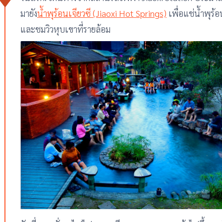
มายัง
น้ำพุร้อนเจียวซี (Jiaoxi Hot Springs)
เพื่อแช่น้ำพุร้
และชมวิวหุบเขาที่รายล้อม