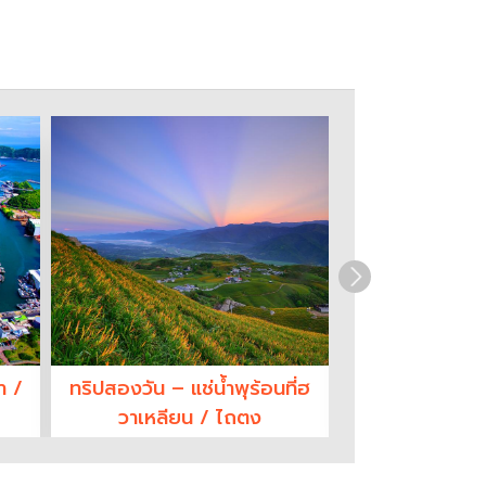
า /
ทริปสองวัน – แช่น้ำพุร้อนที่ฮ
ทริปสองวัน – แ
วาเหลียน / ไถตง
ทอ