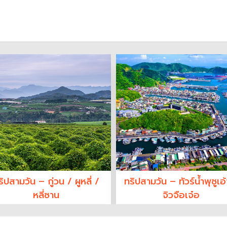
ริปสามวัน – กู่วน / ผูหลี่ /
ทริปสามวัน – ทัวร์น้ำพุซูเอ้
หลี่ซาน
จิวจือเจ๋อ