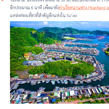
อีกประมาณ 6 นาที เพื่อมายัง
ท่าเรือหนานฟาง (Nanfang’a
แหล่งท่องเที่ยวที่สำคัญอีกแห่งใน Su’ao