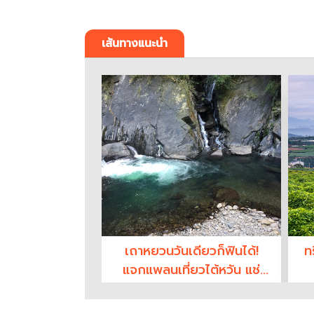
เส้นทางแนะนำ
เถาหยวนวันเดียวก็ฟินได้!
ท
แจกแพลนเที่ยวไต้หวัน แช่
น้ำพุร้อนซื่อเหลิงกลาง
ธรรมชาติ