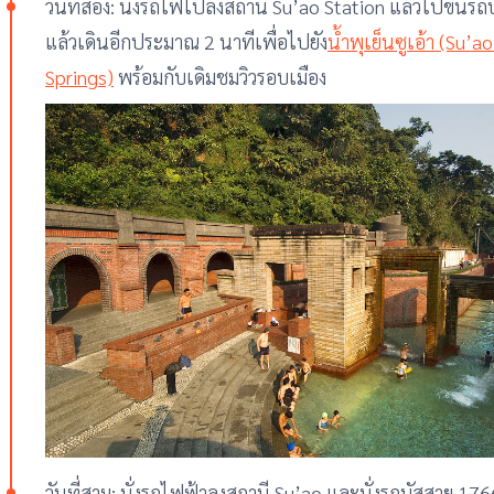
วันที่สอง: นั่งรถไฟไปลงสถานี Su’ao Station แล้วไปขึ้นร
แล้วเดินอีกประมาณ 2 นาทีเพื่อไปยัง
น้ำพุเย็นซูเอ้า (Su’a
Springs)
พร้อมกับเดิมชมวิวรอบเมือง
วันที่สาม: นั่งรถไฟฟ้าลงสถานี Su’ao และนั่งรถบัสสาย 17